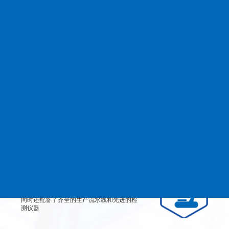
查看更多
MANAGEMENT
品质管理
生产设备
从产品原料到生产每道工艺都严格检测、有
效控制，实行规范的现代化企业管理。
检测设备
公司不仅拥有高素质、高技术的员工团队，
同时还配备了齐全的生产流水线和先进的检
测仪器